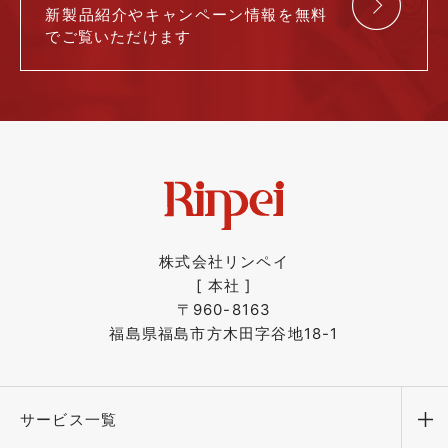
新製品紹介や
キャンペーン情報を
無料
で
ご覧いただけます
株式会社リンペイ
[ 本社 ]
〒960-8163
福島県福島市方木田字谷地18-1
サービス一覧
メ