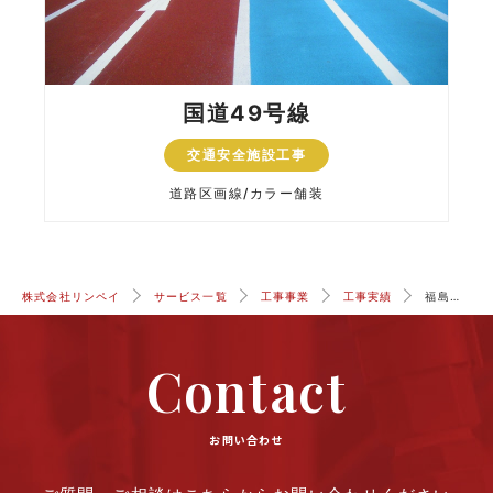
国道49号線
交通安全施設工事
道路区画線
カラー舗装
株式会社リンペイ
サービス一覧
工事事業
工事実績
福島大笹生IC
Contact
お問い合わせ