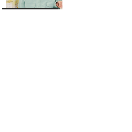
「学んだことを生かせる職に就
きたい」その気持ちが後押しに
Recruitment
募集要項
最新5件のみを表示しています。
全ての募集を見る場合は、一覧下部の「新卒採
用」または「中途採用」のボタンを押してくださ
い。