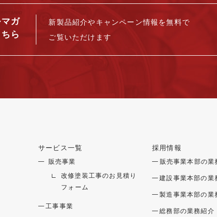
ルマガ
新製品紹介や
キャンペーン情報を
無料で
こちら
ご覧いただけます
サービス一覧
採用情報
メニューを開閉する
メニュー
販売事業
販売事業本部の業
改修塗装工事のお見積り
建設事業本部の業
フォーム
製造事業本部の業
工事事業
総務部の業務紹介