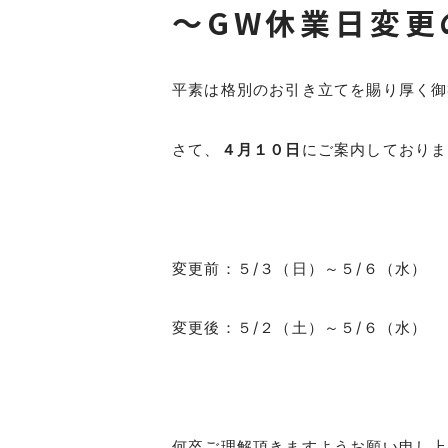
～GW休業日変更
平素は格別のお引き立てを賜り厚く御
さて、
４月１０日
にご案内しておりま
変更前：５/３（日）～５/６（水）
変更後：５/２（土）～５/６（水）
何卒ご理解頂きますようお願い申し上